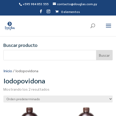
+595 984 853 555
contacto@douglas.com.py
0 elementos
Buscar producto
Inicio
/ Iodopovidona
Iodopovidona
Mostrando los 2 resultados