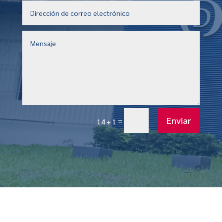
Enviar
=
14 + 1