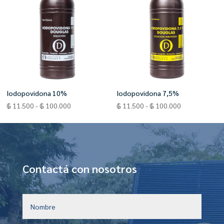
Iodopovidona 10%
Iodopovidona 7,5%
Rango
Rango
₲
11.500
-
₲
100.000
₲
11.500
-
₲
100.000
de
de
precios:
precios:
desde
desde
₲ 11.500
₲ 11.500
hasta
hasta
Contactá con nosotros
₲ 100.000
₲ 100.000